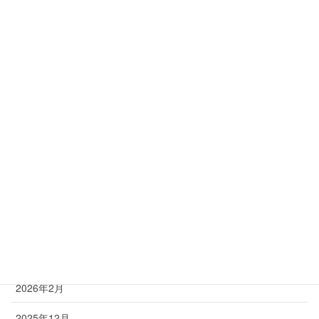
生活
肘の痛み
肩
脊柱管狭窄症
腰
膝
足
首
アーカイブ
2026年2月
2025年12月