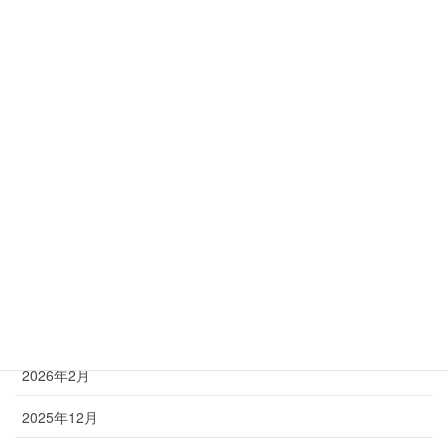
肘の痛み
肩
脊柱管狭窄症
腰
膝
足
首
アーカイブ
2026年2月
2025年12月