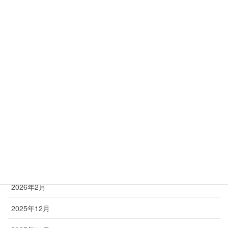
肘の痛み
肩
脊柱管狭窄症
腰
膝
足
首
アーカイブ
2026年2月
2025年12月