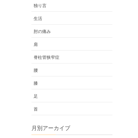
独り言
生活
肘の痛み
肩
脊柱管狭窄症
腰
膝
足
首
月別アーカイブ