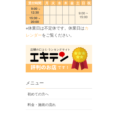
受付時間
月
火
水
木
金
土
日
祝
0
9:00 ~
12:30
9:00 ~
15:00
15:30 ~
20:00
※休業日は不定休です。休業日は
カ
レンダー
をご覧ください。
メニュー
初めての方へ
料金・施術の流れ