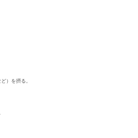
など）を摂る。
。