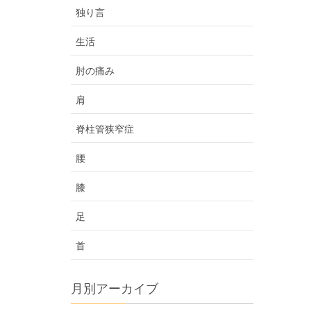
独り言
生活
肘の痛み
肩
脊柱管狭窄症
腰
膝
足
首
月別アーカイブ