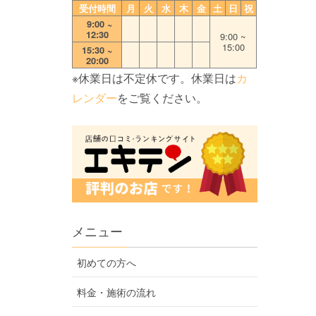
受付時間
月
火
水
木
金
土
日
祝
0
9:00 ~
12:30
9:00 ~
15:00
15:30 ~
20:00
※休業日は不定休です。休業日は
カ
レンダー
をご覧ください。
メニュー
初めての方へ
料金・施術の流れ